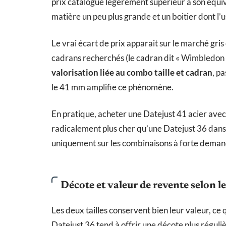
prix catalogue légèrement supérieur à son équi
matière un peu plus grande et un boitier dont l’
Le vrai écart de prix apparait sur le marché gri
cadrans recherchés (le cadran dit « Wimbledon 
valorisation liée au combo taille et cadran
, p
le 41 mm amplifie ce phénomène.
En pratique, acheter une Datejust 41 acier avec
radicalement plus cher qu’une Datejust 36 dans 
uniquement sur les combinaisons à forte deman
Décote et valeur de revente selon l
Les deux tailles conservent bien leur valeur, c
Datejust 36 tend à offrir une décote plus réguli