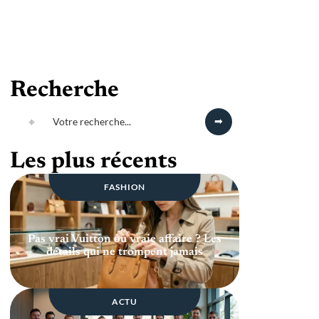
Recherche
Les plus récents
FASHION
Pas vrai Vuitton ou vraie affaire ? Les
détails qui ne trompent jamais
ACTU