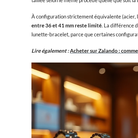
taillée selon le même procédé quelle que soit la t
À configuration strictement équivalente (acier, l
entre 36 et 41 mm reste limité
. La différence 
lunette-bracelet, parce que certaines configura
Lire également :
Acheter sur Zalando : commen