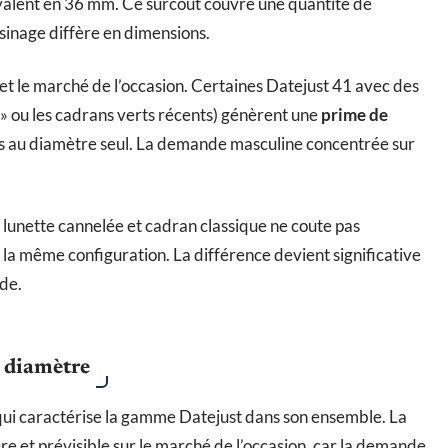
valent en 36 mm. Ce surcoût couvre une quantité de
usinage diffère en dimensions.
s et le marché de l’occasion. Certaines Datejust 41 avec des
» ou les cadrans verts récents) génèrent une
prime de
as au diamètre seul. La demande masculine concentrée sur
 lunette cannelée et cadran classique ne coute pas
la même configuration. La différence devient significative
de.
e diamètre
e qui caractérise la gamme Datejust dans son ensemble. La
ère et prévisible sur le marché de l’occasion, car la demande