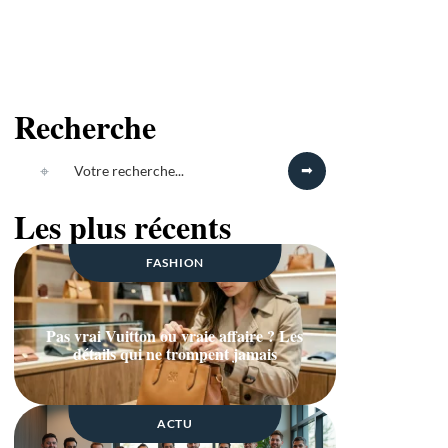
Recherche
Les plus récents
FASHION
Pas vrai Vuitton ou vraie affaire ? Les
détails qui ne trompent jamais
ACTU