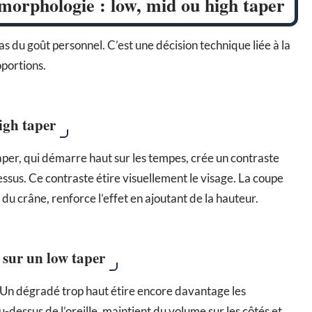
morphologie : low, mid ou high taper
as du goût personnel. C’est une décision technique liée à la
oportions.
high taper
taper, qui démarre haut sur les tempes, crée un contraste
ssus. Ce contraste étire visuellement le visage. La coupe
du crâne, renforce l’effet en ajoutant de la hauteur.
r sur un low taper
Un dégradé trop haut étire encore davantage les
-dessus de l’oreille, maintient du volume sur les côtés et