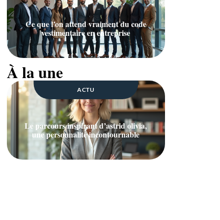
Ce que l’on attend vraiment du code
vestimentaire en entreprise
À la une
ACTU
Le parcours inspirant d’astrid olivia,
une personnalité incontournable