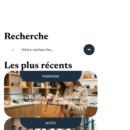
Recherche
Les plus récents
FASHION
Pas vrai Vuitton ou vraie affaire ? Les
détails qui ne trompent jamais
ACTU