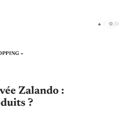
OPPING
ivée Zalando :
duits ?