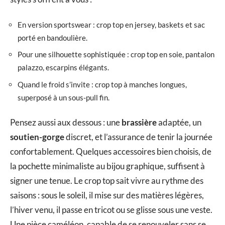
En version sportswear : crop top en jersey, baskets et sac
porté en bandoulière.
Pour une silhouette sophistiquée : crop top en soie, pantalon
palazzo, escarpins élégants.
Quand le froid s’invite : crop top à manches longues,
superposé à un sous-pull fin.
Pensez aussi aux dessous : une
brassière
adaptée, un
soutien-gorge
discret, et l’assurance de tenir la journée
confortablement. Quelques accessoires bien choisis, de
la pochette minimaliste au bijou graphique, suffisent à
signer une tenue. Le crop top sait vivre au rythme des
saisons : sous le soleil, il mise sur des matières légères,
l’hiver venu, il passe en tricot ou se glisse sous une veste.
Une pièce caméléon, capable de se renouveler sans se