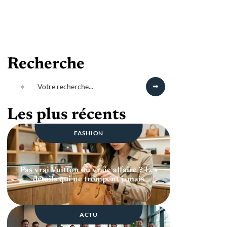
Recherche
Les plus récents
FASHION
Pas vrai Vuitton ou vraie affaire ? Les
détails qui ne trompent jamais
ACTU