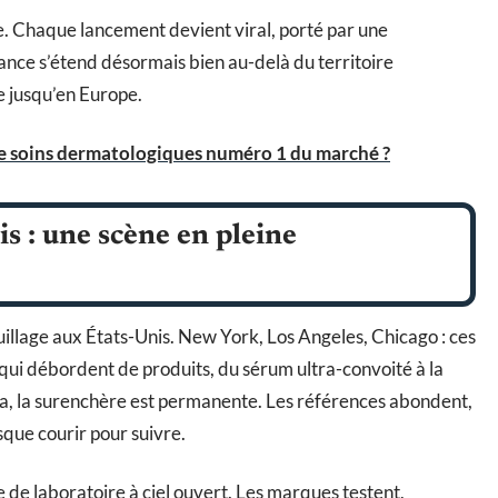
. Chaque lancement devient viral, porté par une
ance s’étend désormais bien au-delà du territoire
re jusqu’en Europe.
de soins dermatologiques numéro 1 du marché ?
s : une scène en pleine
uillage aux États-Unis. New York, Los Angeles, Chicago : ces
 qui débordent de produits, du sérum ultra-convoité à la
ora, la surenchère est permanente. Les références abondent,
esque courir pour suivre.
e de laboratoire à ciel ouvert. Les marques testent,