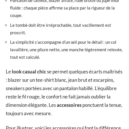
Pantalon de tailleur, blazer affûté, robe droite ou jupe midi
fluide : chaque pièce affirme sa place par la rigueur de la
coupe.
Le tombé doit être irréprochable, tout vacillement est
proscrit.
La simplicité s’accompagne d’un œil pour le détail : un col
lavallière, une pliure nette, une manche légèrement relevée,
tout est calculé.
Le
look casual chic
se permet quelques écarts maîtrisés
: blazer sur un tee-shirt blanc, jean brut et escarpins,
sneakers portées avec un pantalon habillé. L’équilibre
reste le fil rouge, le confort ne fait jamais oublier la
dimension élégante. Les
accessoires
ponctuent la tenue,
toujours avec mesure.
Pour illustrer, voici les accessoires qui font la différence