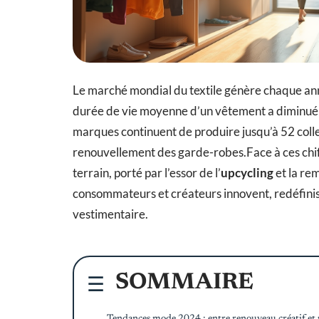
Le marché mondial du textile génère chaque anné
durée de vie moyenne d’un vêtement a diminué 
marques continuent de produire jusqu’à 52 colle
renouvellement des garde-robes.Face à ces chiff
terrain, porté par l’essor de l’
upcycling
et la re
consommateurs et créateurs innovent, redéfinissan
vestimentaire.
SOMMAIRE
Tendances mode 2024 : entre renouveau créatif et 