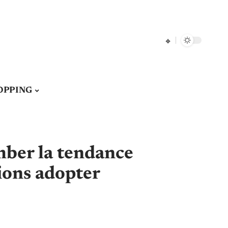
OPPING
mber la tendance
ions adopter