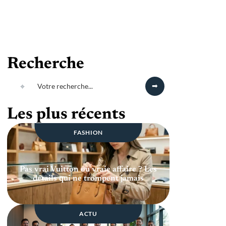
Recherche
Les plus récents
FASHION
Pas vrai Vuitton ou vraie affaire ? Les
détails qui ne trompent jamais
ACTU